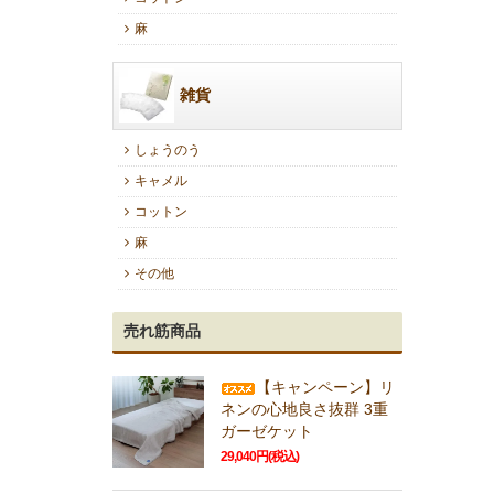
麻
雑貨
しょうのう
キャメル
コットン
麻
その他
売れ筋商品
【キャンペーン】リ
ネンの心地良さ抜群 3重
ガーゼケット
29,040円(税込)