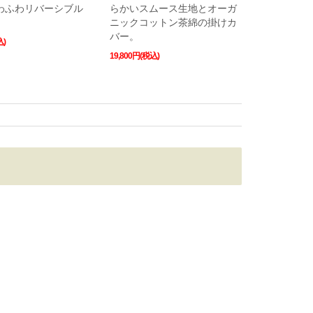
らかいスムース生地とオーガ
わふわリバーシブル
ニックコットン茶綿の掛けカ
バー。
込)
19,800円(税込)