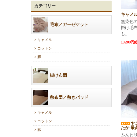
カテゴリー
キャメ
無染色の
毛布／ガーゼケット
掛け毛
も。
キャメル
13,200円(
コットン
麻
掛け布団
敷布団／敷きパッド
キャメル
コットン
ヤ
たか 最
麻
ふんわ