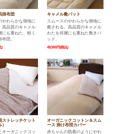
肌掛布団
キャメル敷パット
のやわらかな側地に
スムースのやわらかな側地に
。高品質のキャメル
癒される。高品質のキャメル
層にも重ねた、軽く
わたを何層にも重ねた敷きパ
掛布団。
ッド。
込)
49,500円(税込)
オーガニックコットン＆スム
混ストレッチケット
ース 掛け布団カバー
ル）
赤ちゃんの肌着のようにやわ
とオーガニックコッ