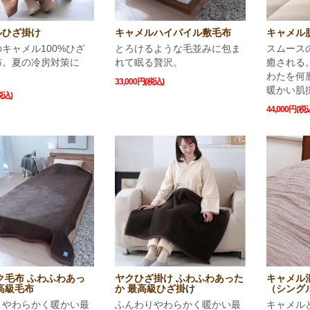
ルひざ掛け
キャメルハイパイル敷毛布
キャメル
キャメル100%ひざ
とろけるような毛並みに包ま
スムース
布。夏の冷房対策に
れて眠る贅沢。
癒される
わたを何
33,000円(税込)
暖かい肌
税込)
44,000円(税
ク毛布 ふわふわあっ
ヤクひざ掛け ふわふわあった
キャメル
高級毛布
か 最高級ひざ掛け
（シング
りやわらかく暖かい最
ふんわりやわらかく暖かい最
キャメル