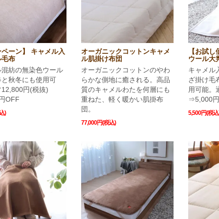
ペーン】 キャメル入
オーガニックコットンキャメ
【お試し
ル毛布
ル肌掛け布団
ウール大
ル混紡の無染色ウール
オーガニックコットンのやわ
キャメル
春と秋冬にも使用可
らかな側地に癒される。高品
ざ掛け毛
2,800円(税抜)
質のキャメルわたを何層にも
用可能。通
0円OFF
重ねた、軽く暖かい肌掛布
⇒5,000
団。
込)
5,500円(税込
77,000円(税込)