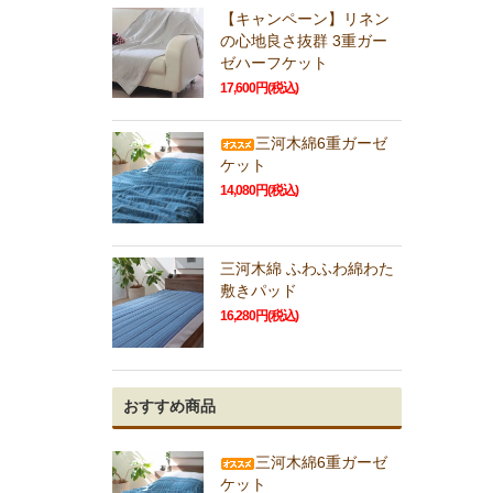
【キャンペーン】リネン
の心地良さ抜群 3重ガー
ゼハーフケット
17,600円(税込)
三河木綿6重ガーゼ
ケット
14,080円(税込)
三河木綿 ふわふわ綿わた
敷きパッド
16,280円(税込)
おすすめ商品
三河木綿6重ガーゼ
ケット