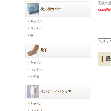
高級の
枕／枕カバー
48,400円(
キャメル
コットン
麻
靴下
キャメル
コットン
その他
インナー／パジャマ
キャメル
コットン