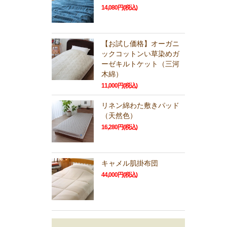
14,080円(税込)
【お試し価格】オーガニ
ックコットンい草染めガ
ーゼキルトケット（三河
木綿）
11,000円(税込)
リネン綿わた敷きパッド
（天然色）
16,280円(税込)
キャメル肌掛布団
44,000円(税込)