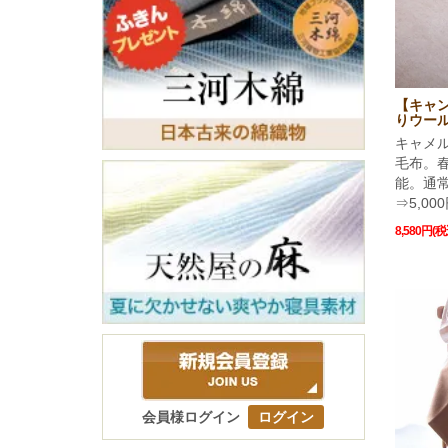
【キャン
りウー
キャメ
毛布。
能。通常1
⇒5,00
8,580円(税
会員様ログイン
ログイン