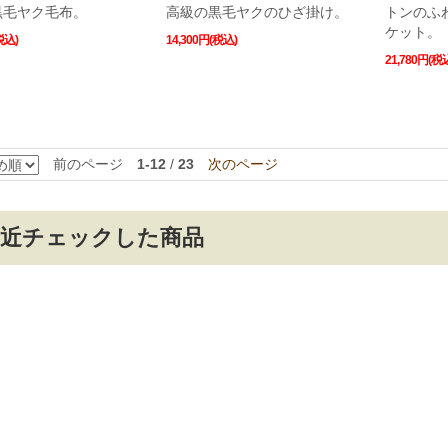
黒毛ヤク毛布。
高級の黒毛ヤクのひざ掛け。
トンのふ
ケット。
税込)
14,300円(税込)
21,780円(税
前のページ
1-12
/
23
次のページ
最近チェックした商品