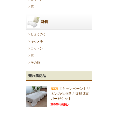
麻
雑貨
しょうのう
キャメル
コットン
麻
その他
売れ筋商品
【キャンペーン】リ
ネンの心地良さ抜群 3重
ガーゼケット
29,040円(税込)