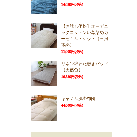
14,080円(税込)
【お試し価格】オーガニ
ックコットンい草染めガ
ーゼキルトケット（三河
木綿）
11,000円(税込)
リネン綿わた敷きパッド
（天然色）
16,280円(税込)
キャメル肌掛布団
44,000円(税込)