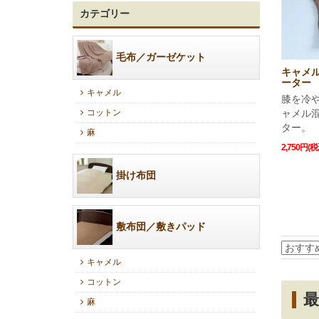
カテゴリー
毛布／ガーゼケット
キャメ
ーター
キャメル
膝を冷
コットン
ャメル
ター。
麻
2,750円(税
掛け布団
敷布団／敷きパッド
キャメル
コットン
麻