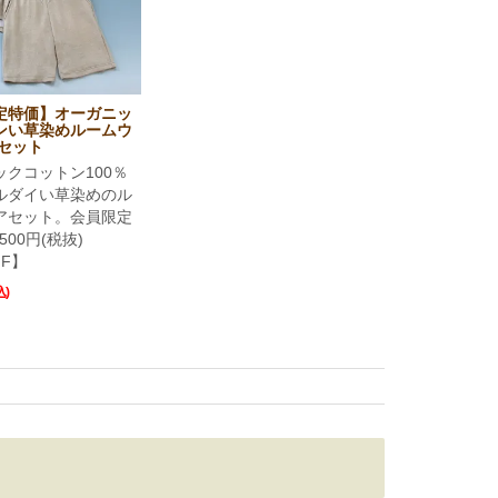
定特価】オーガニッ
ンい草染めルームウ
下セット
ックコットン100％
ルダイい草染めのル
アセット。会員限定
500円(税抜)
FF】
込)