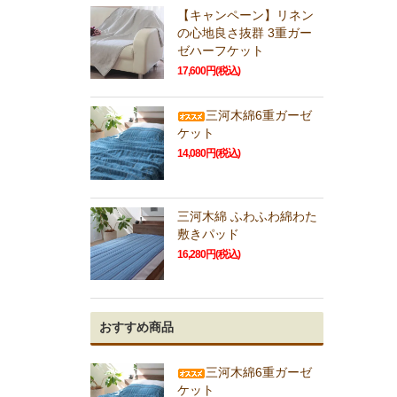
【キャンペーン】リネン
の心地良さ抜群 3重ガー
ゼハーフケット
17,600円(税込)
三河木綿6重ガーゼ
ケット
14,080円(税込)
三河木綿 ふわふわ綿わた
敷きパッド
16,280円(税込)
おすすめ商品
三河木綿6重ガーゼ
ケット