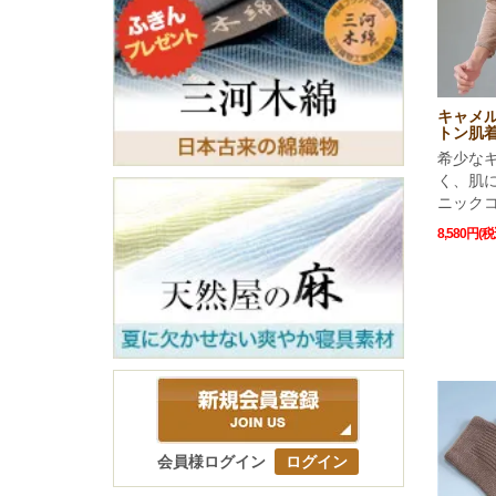
キャメ
トン肌着
希少な
く、肌
ニックコ
8,580円(税
会員様ログイン
ログイン