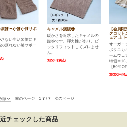
ル混ほっかほか膝サポ
キャメル混腹巻
【会員限
クコット
暖かさを追求したキャメルの
ェア 上
やさない生活習慣にキ
腹巻です。弾力性があり、ピ
オーガニ
混の蒸れない膝サポー
ッタリフィットしてズレませ
ボタニカ
ん。
ームウェ
込)
3,850円(税込)
特価⇒16,
【50％O
36,300円(税
前のページ
1-7
/
7
次のページ
最近チェックした商品