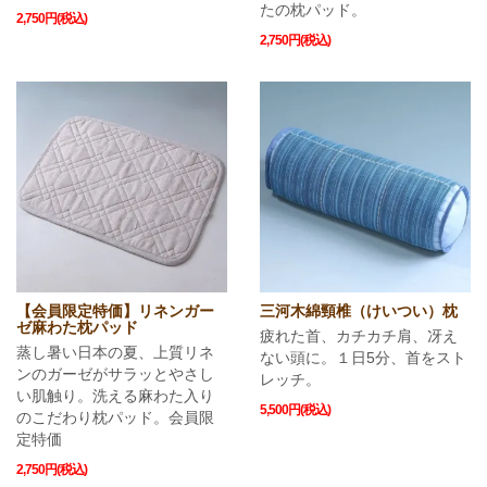
たの枕パッド。
2,750円(税込)
2,750円(税込)
【会員限定特価】リネンガー
三河木綿頸椎（けいつい）枕
ゼ麻わた枕パッド
疲れた首、カチカチ肩、冴え
蒸し暑い日本の夏、上質リネ
ない頭に。１日5分、首をスト
ンのガーゼがサラッとやさし
レッチ。
い肌触り。洗える麻わた入り
5,500円(税込)
のこだわり枕パッド。会員限
定特価
2,750円(税込)