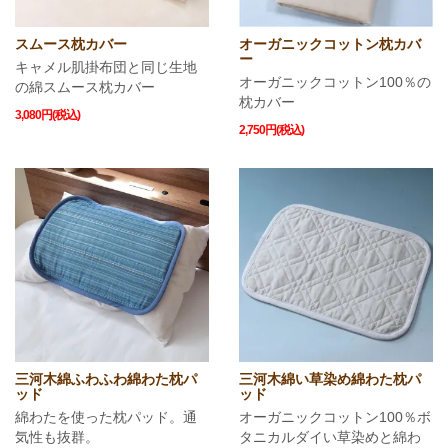
スムース枕カバー
オーガニックコットン枕カバ
ー
キャメル肌掛布団と同じ生地
オーガニックコットン100％の
の綿スムース枕カバー
枕カバー
3,080円(税込)
2,750円(税込)
三河木綿ふわふわ綿わた枕パ
三河木綿い草染め綿わた枕パ
ッド
ッド
綿わたを使った枕パッド。通
オーガニックコットン100％ボ
気性も抜群。
タニカルダイい草染めと綿わ