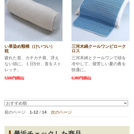
い草染め頸椎（けいつい）
三河木綿クールワンピローク
枕
ロス
疲れた首、カチカチ肩、冴え
三河木綿とクールワンで頭を
ない頭に。１日5分、首をスト
冷やして、寝苦しい夏の夜を
レッチ。
快適に。
5,500円(税込)
6,380円(税込)
前のページ
1-12
/
14
次のページ
最近チェックした商品