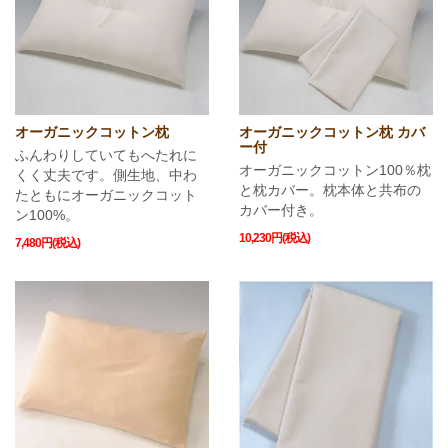
オーガニックコットン枕
オーガニックコットン枕 カバ
ー付
ふんわりしていてもへたれに
オーガニックコットン100％枕
くく丈夫です。側生地、中わ
と枕カバー。枕本体と共布の
たともにオーガニックコット
カバー付き。
ン100%。
10,230円(税込)
7,480円(税込)