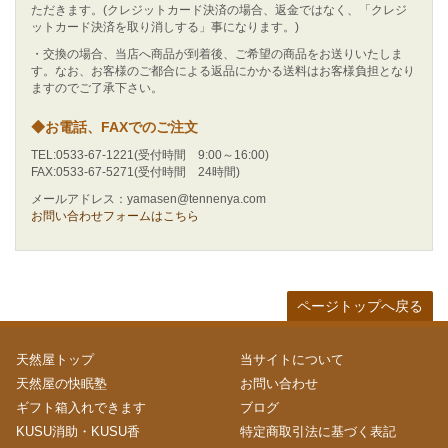
ただきます。(クレジットカード決済の場合、返金ではなく、「クレジ
ットカード決済を取り消しする」事になります。)
・交換の場合、当店へ商品が到着後、ご希望の商品をお送りいたしま
す。なお、お客様のご都合による返品にかかる送料はお客様負担となり
ますのでご了承下さい。
◆お電話、FAXでのご注文
TEL:0533-67-1221(受付時間 9:00～16:00)
FAX:0533-67-5271(受付時間 24時間)
メールアドレス：yamasen@tennenya.com
お問い合わせフォームはこちら
ページトップへ戻る
天然屋トップ
当サイトについて
天然屋の快眠塾
お問い合わせ
ギフト箱入れできます
ブログ
KUSU消助・KUSU香
特定商取引法に基づく表記