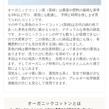
オーガニックコットン面（茶綿）は農薬や肥料の厳格な基準
を3年以上守り、環境にも配慮し、手間と時間を惜しまず育
てられたコットンです。
その中でも茶色のカラードコットン(茶綿)は古代の綿の色で
あった茶色を現代に蘇がえらせた、ナチュラルな有色の綿花
です。オーガニックコットンの中でも数％しか収穫できない
ので大変希少で、この茶色に戻った綿花は害虫にも強く、有
機肥料だけでも充分生育する強い綿になりました。
茶色の綿は農作物のため生産時期によって多少の色の濃淡は
ありますが、洗うたびに色合いを深めていきます。
本品はその心地良い天然色と、自然そのままの風合いがあり
ます。そしてオーガニック特有のしなやかさとふんわり感で
肌によくなじみます。
湿気をしっかり吸い取り、通気性も高く、安全で刺激が少な
いので、肌のデリケートな赤ちゃんや、アレルギー化学物質
過敏症の方にも安心して使用できます。