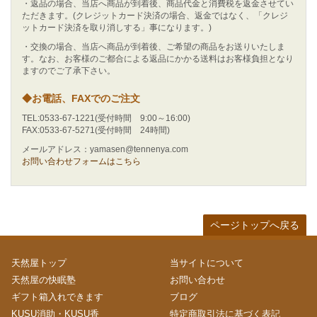
・返品の場合、当店へ商品が到着後、商品代金と消費税を返金させてい
ただきます。(クレジットカード決済の場合、返金ではなく、「クレジ
ットカード決済を取り消しする」事になります。)
・交換の場合、当店へ商品が到着後、ご希望の商品をお送りいたしま
す。なお、お客様のご都合による返品にかかる送料はお客様負担となり
ますのでご了承下さい。
◆お電話、FAXでのご注文
TEL:0533-67-1221(受付時間 9:00～16:00)
FAX:0533-67-5271(受付時間 24時間)
メールアドレス：yamasen@tennenya.com
お問い合わせフォームはこちら
ページトップへ戻る
天然屋トップ
当サイトについて
天然屋の快眠塾
お問い合わせ
ギフト箱入れできます
ブログ
KUSU消助・KUSU香
特定商取引法に基づく表記